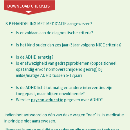
DOWNLOAD CHECKLIST
IS BEHANDELING MET MEDICATIE aangewezen?
Is er voldaan aan de diagnostische criteria?
Is het kind ouder dan zes jaar (5 jaar volgens NICE criteria)?
Is de ADHD
ernstig
?
Is er afwezigheid van gedragsproblemen (oppositioneel
opstandig en/of normoverschrijdend gedrag) bij
milde/matige ADHD tussen 5-12 jaar?
Is de ADHD licht tot matig en andere interventies zijn
toegepast, maar blijken onvoldoende?
Werd er
psycho-educatie
gegeven over ADHD?
Indien het antwoord op één van deze vragen “nee” is, is medicatie
in principe niet aangewezen.
Uiteraard kunnen er altijd een redenen zijn waarom er toch voor