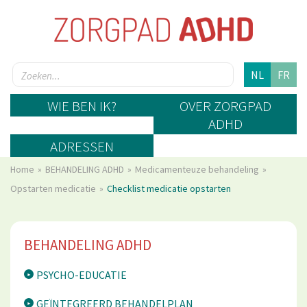
NL
FR
WIE BEN IK?
OVER ZORGPAD
ADHD
ADRESSEN
Home
BEHANDELING ADHD
Medicamenteuze behandeling
Opstarten medicatie
Checklist medicatie opstarten
BEHANDELING ADHD
PSYCHO-EDUCATIE
GEÏNTEGREERD BEHANDELPLAN