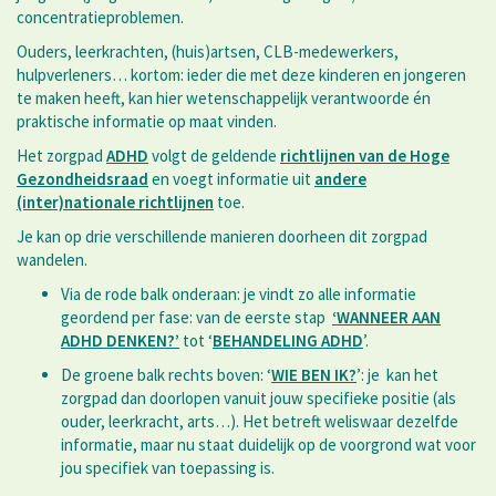
concentratieproblemen.
Ouders, leerkrachten, (huis)artsen, CLB-medewerkers,
hulpverleners… kortom: ieder die met deze kinderen en jongeren
te maken heeft, kan hier wetenschappelijk verantwoorde én
praktische informatie op maat vinden.
Het zorgpad
ADHD
volgt de geldende
richtlijnen van de Hoge
Gezondheidsraad
en voegt informatie uit
andere
(inter)nationale richtlijnen
toe.
Je kan op drie verschillende manieren doorheen dit zorgpad
wandelen.
Via de rode balk onderaan: je vindt zo alle informatie
geordend per fase: van de eerste stap
‘WANNEER AAN
ADHD DENKEN?’
tot ‘
BEHANDELING ADHD
’.
De groene balk rechts boven: ‘
WIE BEN IK?
’: je kan het
zorgpad dan doorlopen vanuit jouw specifieke positie (als
ouder, leerkracht, arts…). Het betreft weliswaar dezelfde
informatie, maar nu staat duidelijk op de voorgrond wat voor
jou specifiek van toepassing is.