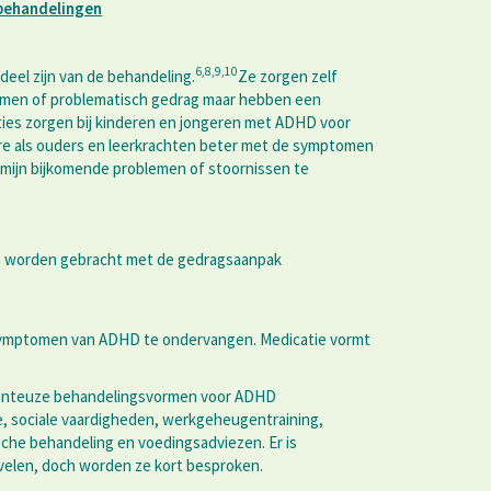
behandelingen
6,8,9,10
el zijn van de behandeling.
Ze zorgen zelf
tomen of problematisch gedrag maar hebben een
ties zorgen bij kinderen en jongeren met ADHD voor
ere als ouders en leerkrachten beter met de symptomen
ermijn bijkomende problemen of stoornissen te
n worden gebracht met de gedragsaanpak
 symptomen van ADHD te ondervangen. Medicatie vormt
menteuze behandelingsvormen voor ADHD
ie, sociale vaardigheden, werkgeheugentraining,
che behandeling en voedingsadviezen. Er is
velen, doch worden ze kort besproken.