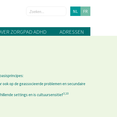
NL
FR
OVER ZORGPAD ADHD
ADRESSEN
asisprincipes:
ar ook op de geassocieerde problemen en secundaire
3,10
llende settings en is cultuursensitief