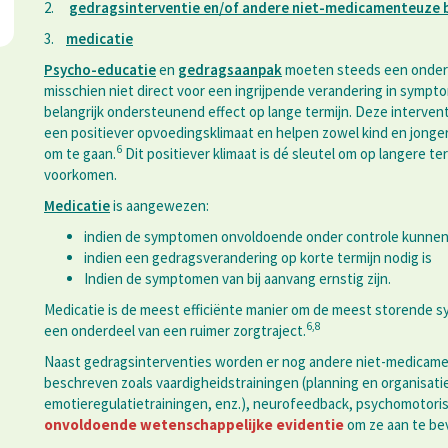
2.
gedragsinterventie en/of andere niet-medicamenteuze 
3.
medicatie
Psycho-educatie
en
gedragsaanpak
moeten steeds een onderde
misschien niet direct voor een ingrijpende verandering in symp
belangrijk ondersteunend effect op lange termijn. Deze interven
een positiever opvoedingsklimaat en helpen zowel kind en jong
6
om te gaan.
Dit positiever klimaat is dé sleutel om op langere t
voorkomen.
Medicatie
is aangewezen:
indien de symptomen onvoldoende onder controle kunne
indien een gedragsverandering op korte termijn nodig is
Indien de symptomen van bij aanvang ernstig zijn.
Medicatie is de meest efficiënte manier om de meest storende
6,8
een onderdeel van een ruimer zorgtraject.
Naast gedragsinterventies worden er nog andere niet-medica
beschreven zoals vaardigheidstrainingen (planning en organisat
emotieregulatietrainingen, enz.), neurofeedback, psychomotoris
onvoldoende wetenschappelijke evidentie
om ze aan te be