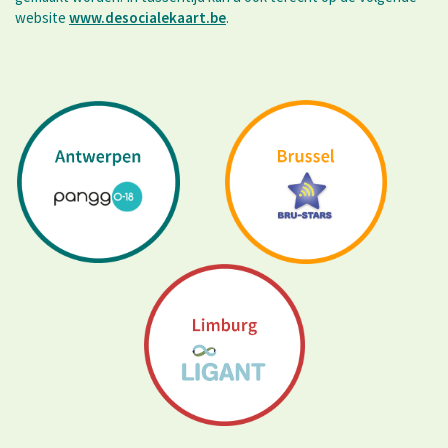
website
www.desocialekaart.be
.