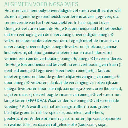
ALGEMEEN VOEDINGSADVIES
Het eten van meer poly-onverzadigde vetzuren wordt echter wèl
als een algemene gezondheidsbevorderend advies gegeven, o.a.
ter preventie van hart- en vaatziekten. In haar rapport over
Omega-3-vetzuren komt de Hoge Gezondheidsraad tot het besluit
dat een verhoging van de meervoudig onverzadigde omega-3-
vetzuren moet aanbevolen worden. Tegelijk moet de inname van
meervoudig onverzadigde omega-6-vetzuren (linolzuur, gamma-
linoleenzuur, dihomo-gamma-linoleenzuur en arachidonzuur)
verminderen om de verhouding omega-6/omega-3 te verminderen.
De Hoge Gezondheidsraad beveelt nu een verhouding van 5 aan (1
eenheid omega-3 tegenover 5 eenheden omega-6). Dat zou
moeten gebeuren door de gedeeltelijke vervanging van omega-6-
door omega-3- vetzuren, dank zij de vervanging van oliën rijk aan
omega-6-vetzuren door oliën rijk aan omega-3-vetzuren (koolzaad,
soja) en dank zij de verhoogde inname van omega-3-vetzuren met
lange keten (EPA+DHA). Waar vinden we omega-3-vetzuren in de
voeding ? ALA wordt van nature aangetroffen in o.m. groene
bladrijke groenten als bv. spinazie, postelein, waterkers,
peulvruchten. Andere bronnen zijn o.m. noten, lijnzaad, sojabonen
en walnootolie, en daarvan afgeleide olie (koolzaad-, soja-,