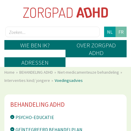
NL
FR
WIE BEN IK?
OVER ZORGPAD
ADHD
ADRESSEN
Home
BEHANDELING ADHD
Niet-medicamenteuze behandeling
Interventies kind/ jongere
Voedingsadvies
BEHANDELING ADHD
PSYCHO-EDUCATIE
GEÏNTEGREERD BEHANDELPLAN