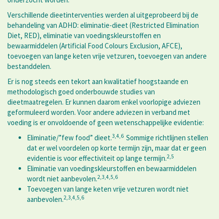
Verschillende dieetinterventies werden al uitgeprobeerd bij de
behandeling van ADHD: eliminatie-dieet (Restricted Elimination
Diet, RED), eliminatie van voedingskleurstoffen en
bewaarmiddelen (Artificial Food Colours Exclusion, AFCE),
toevoegen van lange keten vrije vetzuren, toevoegen van andere
bestanddelen.
Er is nog steeds een tekort aan kwalitatief hoogstaande en
methodologisch goed onderbouwde studies van
dieetmaatregelen. Er kunnen daarom enkel voorlopige adviezen
geformuleerd worden. Voor andere adviezen in verband met
voeding is er onvoldoende of geen wetenschappelijke evidentie:
3,4,6
Eliminatie/”few food” dieet.
Sommige richtlijnen stellen
dat er wel voordelen op korte termijn zijn, maar dat er geen
2,5
evidentie is voor effectiviteit op lange termijn.
Eliminatie van voedingskleurstoffen en bewaarmiddelen
2,3,4,5,6
wordt niet aanbevolen.
Toevoegen van lange keten vrije vetzuren wordt niet
2,3,4,5,6
aanbevolen.