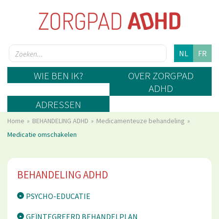
NL
FR
WIE BEN IK?
OVER ZORGPAD
ADHD
ADRESSEN
Home
BEHANDELING ADHD
Medicamenteuze behandeling
Medicatie omschakelen
BEHANDELING ADHD
PSYCHO-EDUCATIE
GEÏNTEGREERD BEHANDELPLAN