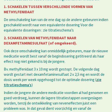
1. SCHAKELEN TUSSEN VERSCHILLENDE VORMEN VAN
METHYLFENIDAAT
De omschakeling kan van de ene dag op de andere gebeuren indien
geschakeld wordt naar een equivalente dosering Voor die
equivalente doseringen : zie titratieschema’s
2. SCHAKELEN VAN METHYLFENIDAAT NAAR
DEXAMFETAMINESULFAAT (of omgekeerd).
Ook deze omschakeling kan onmiddellijk gebeuren, maar de nieuwe
medicatie wordt best vanaf de begindosering getitreerd als haar
effect nog niet gekend is bij de jongere.
Bv. methylfenidaat 3 x 10 mg wordt gestopt. De volgende dag
wordt gestart met dexamfetaminesulfaat 2 x 2,5 mg en wordt de
dosis week per week opgehoogd tot de optimale dosering (
zie
titratieschema’s
)
Indien de jongere de andere medicatie voordien al had genomen en
goed verdroeg, kunnen de lagere titratiestappen overgeslagen
worden, tenzij de ontwikkeling van neveneffecten juist een
probleem was. In dat geval dient voorzichtig en vanaf de