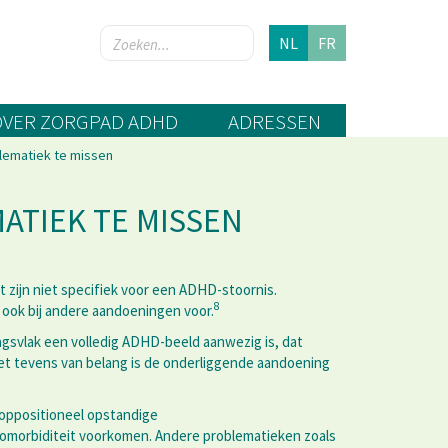
NL
FR
OVER ZORGPAD ADHD
ADRESSEN
lematiek te missen
ATIEK TE MISSEN
 zijn niet specifiek voor een ADHD-stoornis.
8
ook bij andere aandoeningen voor.
agsvlak een volledig ADHD-beeld aanwezig is, dat
et tevens van belang is de onderliggende aandoening
 oppositioneel opstandige
 comorbiditeit voorkomen. Andere problematieken zoals