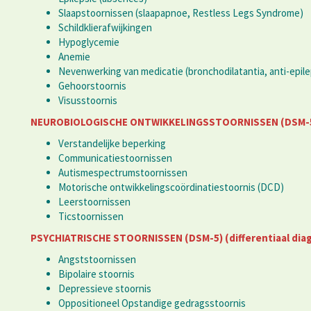
Slaapstoornissen (slaapapnoe, Restless Legs Syndrome)
Schildklierafwijkingen
Hypoglycemie
Anemie
Nevenwerking van medicatie (bronchodilatantia, anti-epile
Gehoorstoornis
Visusstoornis
NEUROBIOLOGISCHE ONTWIKKELINGSSTOORNISSEN (DSM-5) (d
Verstandelijke beperking
Communicatiestoornissen
Autismespectrumstoornissen
Motorische ontwikkelingscoördinatiestoornis (DCD)
Leerstoornissen
Ticstoornissen
PSYCHIATRISCHE STOORNISSEN (DSM-5) (differentiaal diag
Angststoornissen
Bipolaire stoornis
Depressieve stoornis
Oppositioneel Opstandige gedragsstoornis