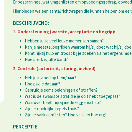
Er bestaan heel wat vragenlijsten om opvoedingsgedrag, opvoedin
Hier bieden we een aantal richtvragen die kunnen helpen om eers
BESCHRIJVEND:
1. Ondersteuning (warmte, acceptatie en begrip):
Hebben jullie veel leuke momenten samen?
Kan je meestal begrijpen waarom hij/zij doet wat hij/zij doe
Komt hij/zij hulp en troost bij je zoeken als het ergens moe
Hoe sterk is jullie band?
2. Controle (autoriteit, sturing, invloed):
Heb je invloed op hem/haar?
Hoe pak je dat aan?
Gebruik je soms beloningen of straffen?
Wat is de zwaarste straf die je ooit hebt toegepast?
Waarover heeft hij/zij medezeggenschap?
Zijn er duidelijke regels thuis?
Zijn er vaak conflicten? Hoe vaak en hoe erg?
PERCEPTIE: