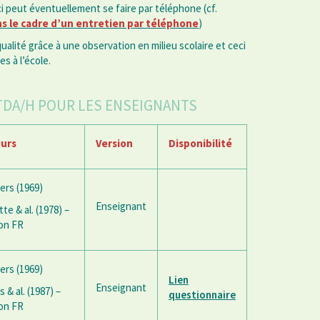
ci peut éventuellement se faire par téléphone (cf.
ns le cadre d’un entretien par téléphone
)
alité grâce à une observation en milieu scolaire et ceci
s à l’école.
TDA/H POUR LES ENSEIGNANTS
urs
Version
Disponibilité
ers (1969)
Enseignant
te & al. (1978) –
on FR
ers (1969)
Lien
Enseignant
 & al. (1987) –
questionnaire
on FR