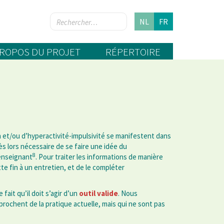
NL
FR
PROPOS DU PROJET
RÉPERTOIRE
 et/ou d’hyperactivité-impulsivité se manifestent dans
 dès lors nécessaire de se faire une idée du
8
’enseignant
. Pour traiter les informations de manière
tte fin à un entretien, et de le compléter
 fait qu’il doit s’agir d’un
outil valide
. Nous
rochent de la pratique actuelle, mais qui ne sont pas