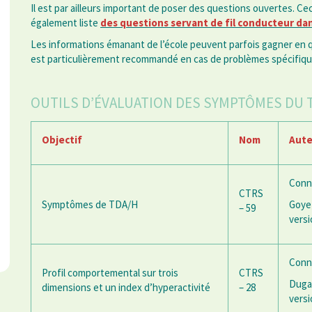
Il est par ailleurs important de poser des questions ouvertes. Ce
également liste
des questions servant de fil conducteur da
Les informations émanant de l’école peuvent parfois gagner en qu
est particulièrement recommandé en cas de problèmes spécifique
OUTILS D’ÉVALUATION DES SYMPTÔMES DU 
Objectif
Nom
Aute
Conn
CTRS
Symptômes de TDA/H
Goyet
– 59
versi
Conn
Profil comportemental sur trois
CTRS
Dugas
dimensions et un index d’hyperactivité
– 28
versi