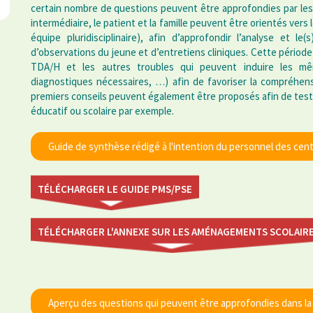
certain nombre de questions peuvent être approfondies par les
intermédiaire, le patient et la famille peuvent être orientés vers
équipe pluridisciplinaire), afin d’approfondir l’analyse et le(
d’observations du jeune et d’entretiens cliniques. Cette période
TDA/H et les autres troubles qui peuvent induire les mê
diagnostiques nécessaires, …) afin de favoriser la compréhen
premiers conseils peuvent également être proposés afin de teste
éducatif ou scolaire par exemple.
Guide de synthèse rédigé à l'intention du personnel des ce
TÉLÉCHARGER LE GUIDE PMS/PSE
TÉLÉCHARGER L'ANNEXE SUR LES AMÉNAGEMENTS SCOLAIR
Aperçu des questions qui peuvent être approfondies dans la