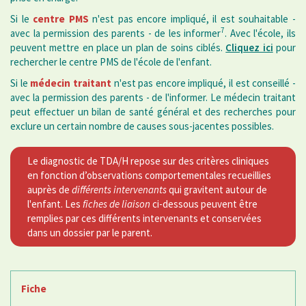
Si le
centre PMS
n'est pas encore impliqué, il est souhaitable -
7
avec la permission des parents - de les informer
. Avec l'école, ils
peuvent mettre en place un plan de soins ciblés.
Cliquez ici
pour
rechercher le centre PMS de l'école de l'enfant.
Si le
médecin traitant
n'est pas encore impliqué, il est conseillé -
avec la permission des parents - de l'informer. Le médecin traitant
peut effectuer un bilan de santé général et des recherches pour
exclure un certain nombre de causes sous-jacentes possibles.
Le diagnostic de TDA/H repose sur des critères cliniques
en fonction d’observations comportementales recueillies
auprès de
différents intervenants
qui gravitent autour de
l'enfant. Les
fiches de liaison
ci-dessous peuvent être
remplies par ces différents intervenants et conservées
dans un dossier par le parent.
Fiche