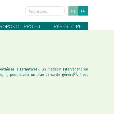
NL
FR
PROPOS DU PROJET
RÉPERTOIRE
pothèses alternatives
), un médecin intervenant en
10
e, ...) peut établir un bilan de santé général
. Il est