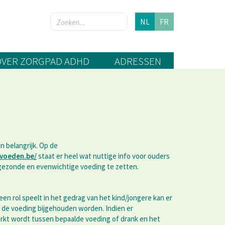
NL
FR
OVER ZORGPAD ADHD
ADRESSEN
n belangrijk. Op de
voeden.be/
staat er heel wat nuttige info voor ouders
gezonde en evenwichtige voeding te zetten.
g een rol speelt in het gedrag van het kind/jongere kan er
 de voeding bijgehouden worden. Indien er
kt wordt tussen bepaalde voeding of drank en het