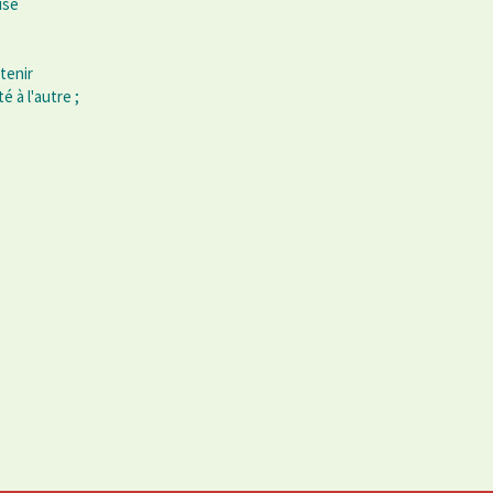
ise
tenir
é à l'autre ;