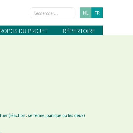
NL
FR
PROPOS DU PROJET
RÉPERTOIRE
ctuer (réaction : se ferme, panique ou les deux)