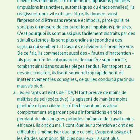
d'avoir des difficultés à réfréner leurs impulsions primaires
(impulsions instinctives, automatiques ou émotionnelles). Ils
réagissent donc vite et sans filtre. Ils donnent ainsi
l'impression d'être sans retenue et impolis, parce qu'ils ne
sont pas en mesure de censurer leurs impulsions primaires.
C'est pourquoi ils sont aussi plus facilement distraits par des
stimuli externes. Ils sont plus enclins à répondre à des
signaux qui semblent attrayants et évidents à première vue.
De ce fait, ils commettent aussi des « fautes d'inattention »
: ils parcourent les informations de manière superficielle,
tombant ainsi dans tous les pièges tendus. Par rapport aux
devoirs scolaires, ils lisent souvent trop rapidement et
inattentivement les consignes, ce qui les conduit à partir du
mauvais pied.
Les enfants atteints de TDA/H font preuve de moins de
maîtrise de soi (exécutive). Ils agissent de manière moins
planifiée et peu ciblée. Ils réfléchissent moins à leur
comportement et gardent peu d'informations en tête
pendant de plus longues périodes (mémoire de travail moins
efficace). Ils ont du mal à contrôler leur attention et ont des
difficultés à mémoriser quoi que ce soit. L'apprentissage et
les études sont donc difficiles pour eux. Ils sont plus