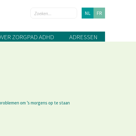
NL
FR
OVER ZORGPAD ADHD
ADRESSEN
 problemen om ’s morgens op te staan